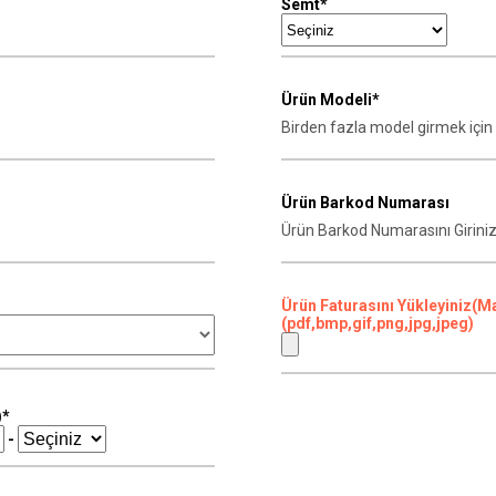
Semt*
Ürün Modeli*
Ürün Barkod Numarası
Ürün Faturasını Yükleyiniz(M
(pdf,bmp,gif,png,jpg,jpeg)
)*
-